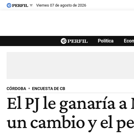
viernes 07 de agosto de 2026
Últimas noticias
Política
Eco
Inicio
Ahora
Opinión
Cultura
Arte
Educación
Videos
Córdoba
Reperfilar
Diario del Juicio
CÓRDOBA
ENCUESTA DE CB
El PJ le ganaría a
un cambio y el p