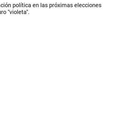
a
ción política en las próximas elecciones
la
o "violeta".
Fro
|
AF