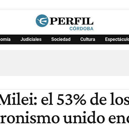
nomía
Judiciales
Sociedad
Cultura
Espectácul
Política
Pymes
Salud
Internacional
Clima
Deportes
Business
Noticias
Caras
 Milei: el 53% de l
eronismo unido en