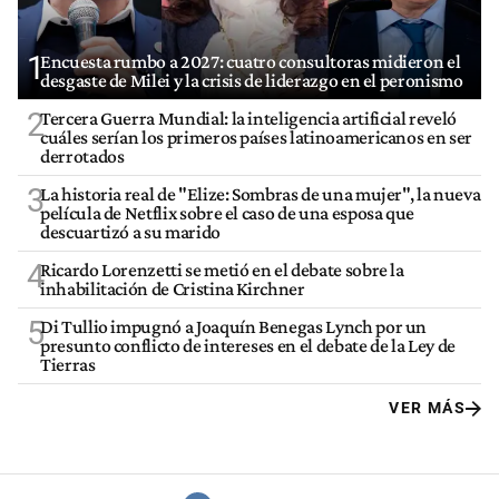
1
Encuesta rumbo a 2027: cuatro consultoras midieron el
desgaste de Milei y la crisis de liderazgo en el peronismo
2
Tercera Guerra Mundial: la inteligencia artificial reveló
cuáles serían los primeros países latinoamericanos en ser
derrotados
3
La historia real de "Elize: Sombras de una mujer", la nueva
película de Netflix sobre el caso de una esposa que
descuartizó a su marido
4
Ricardo Lorenzetti se metió en el debate sobre la
inhabilitación de Cristina Kirchner
5
Di Tullio impugnó a Joaquín Benegas Lynch por un
presunto conflicto de intereses en el debate de la Ley de
Tierras
VER MÁS