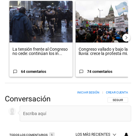
Un artículo de tendencia con el título "La tensión frente al Congreso
Un artículo de tendencia con el 
La tensión frente al Congreso
Congreso vallado y bajo la
no cede: continúan los in...
lluvia: crece la protesta mi...
64 comentarios
74 comentarios
INICIAR SESIÓN
|
CREAR CUENTA
Conversación
SIGA ESTA CON
SEGUIR
LOS MÁS RECIENTES
TODOS LOS COMENTARIOS
1