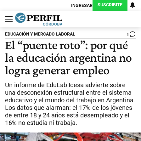
SUSCRIBITE
INGRESAR
Política
Economía
Judiciales
Sociedad
Cultura
Espectáculos
Deportes
Protagonistas
EDUCACIÓN Y MERCADO LABORAL
1
El “puente roto”: por qué
la educación argentina no
logra generar empleo
Un informe de EduLab Idesa advierte sobre
una desconexión estructural entre el sistema
educativo y el mundo del trabajo en Argentina.
Los datos que alarman: el 17% de los jóvenes
de entre 18 y 24 años está desempleado y el
16% no estudia ni trabaja.