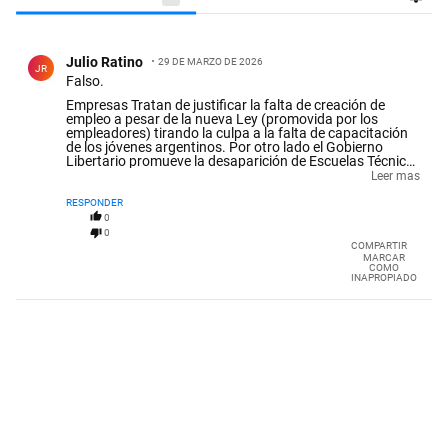
Todos los comentarios
Comentario de Julio Ratino.
Julio Ratino
29 DE MARZO DE 2026
JR
Falso.
Empresas Tratan de justificar la falta de creación de
empleo a pesar de la nueva Ley (promovida por los
empleadores) tirando la culpa a la falta de capacitación
de los jóvenes argentinos. Por otro lado el Gobierno
Libertario promueve la desaparición de Escuelas Técnicas
y eso si va a originar falta de técnicos mecánicos,
Leer mas
electrónico, electricistas, metalúrgicos, químicos, textiles,
maestro mayor de obras,...etc etc. Y se vivió por las
RESPONDER
medidas similares adoptadas por el gobierno de C
0
Menem.
0
COMPARTIR
MARCAR
COMO
INAPROPIADO