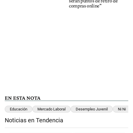
serán puntos de retiro de
compras online"
EN ESTA NOTA
Educación
Mercado Laboral
Desempleo Juvenil
Ni Ni
Noticias en Tendencia
Este listado muestra los artículos con más comentarios en los últimos 