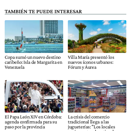
TAMBIÉN TE PUEDE INTERESAR
Copa sumó un nuevo destino
Villa María presentó los
caribeño: Isla de Margarita en
nuevos íconos urbanos:
Venezuela
Fórum y Áurea
El Papa León XIV en Córdoba:
La crisis del comercio
agenda confirmada para su
tradicional llega a las
paso por la provincia
jugueterías: "Los locales