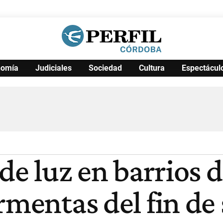
nomía
Judiciales
Sociedad
Cultura
Espectácul
Política
Pymes
Salud
Internacional
Clima
Deportes
Business
Noticias
Caras
 de luz en barrios
ormentas del fin d