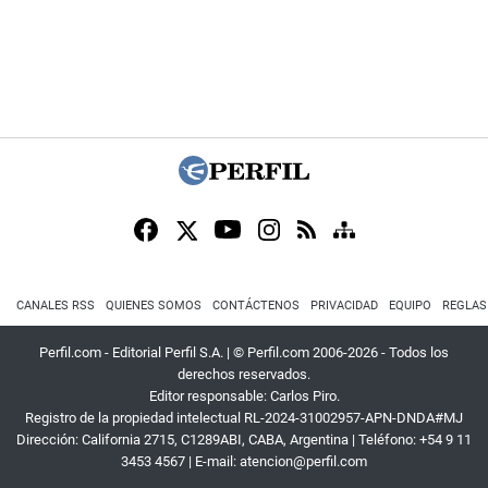
CANALES RSS
QUIENES SOMOS
CONTÁCTENOS
PRIVACIDAD
EQUIPO
REGLAS
Perfil.com - Editorial Perfil S.A.
| © Perfil.com 2006-2026 - Todos los
derechos reservados.
Editor responsable: Carlos Piro.
Registro de la propiedad intelectual RL-2024-31002957-APN-DNDA#MJ
Dirección:
California 2715
,
C1289ABI
,
CABA, Argentina
| Teléfono:
+54 9 11
3453 4567
| E-mail:
atencion@perfil.com