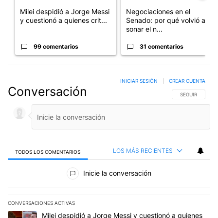
Milei despidió a Jorge Messi
Negociaciones en el
y cuestionó a quienes crit...
Senado: por qué volvió a
sonar el n...
99 comentarios
31 comentarios
INICIAR SESIÓN
|
CREAR CUENTA
Conversación
SIGA ESTA CO
SEGUIR
LOS MÁS RECIENTES
TODOS LOS COMENTARIOS
Todos los comentarios
Inicie la conversación
CONVERSACIONES ACTIVAS
Este listado muestra los artículos con más comentarios en los últim
Un artículo de tendencia con el título "Milei despidió a Jorge Mes
Milei despidió a Jorge Messi y cuestionó a quienes