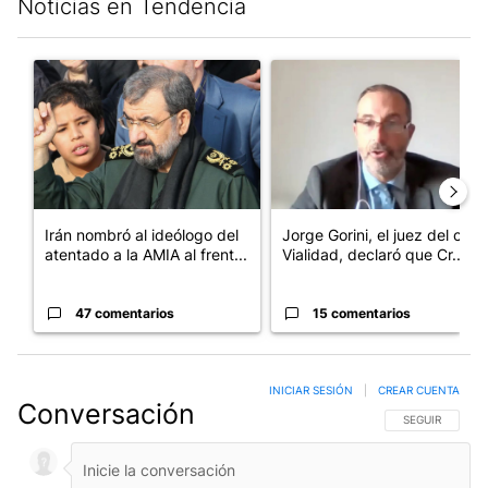
Noticias en Tendencia
Este listado muestra los artículos con más comentarios en los últim
Un artículo de tendencia con el título "Irán nombró al ideólog
Un artículo de tendencia con e
Irán nombró al ideólogo del
Jorge Gorini, el juez del caso
atentado a la AMIA al frent...
Vialidad, declaró que Cr...
47 comentarios
15 comentarios
INICIAR SESIÓN
|
CREAR CUENTA
Conversación
SIGA ESTA CO
SEGUIR