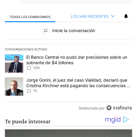
LOS MÁS RECIENTES
TODOS LOS COMENTARIOS
Todos los comentarios
Inicie la conversación
CONVERSACIONES ACTIVAS
Este listado muestra los artículos con más comentarios en los últim
Un artículo de tendencia con el título "El Banco Central no pudo 
El Banco Central no pudo dar precisiones sobre un
sobrante de $4 billones
106
Un artículo de tendencia con el título "Jorge Gorini, el juez del
Jorge Gorini, el juez del caso Vialidad, declaró que
Cristina Kirchner está pagando las consecuencias de
cometer "un delito comprobado"
15
Gestionado por