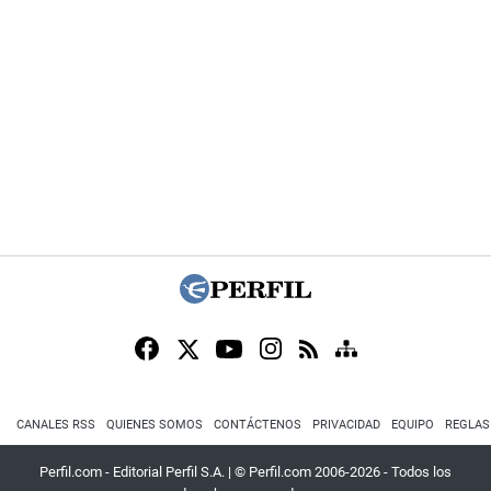
CANALES RSS
QUIENES SOMOS
CONTÁCTENOS
PRIVACIDAD
EQUIPO
REGLAS
Perfil.com - Editorial Perfil S.A.
| © Perfil.com 2006-2026 - Todos los