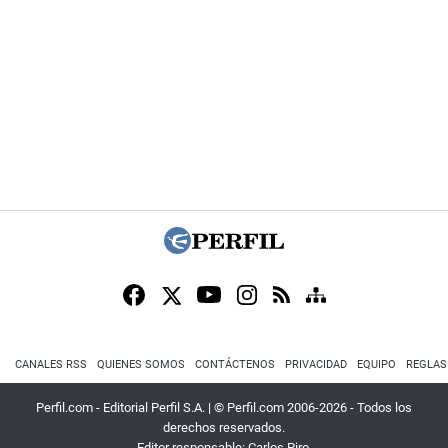
CANALES RSS
QUIENES SOMOS
CONTÁCTENOS
PRIVACIDAD
EQUIPO
REGLAS
Perfil.com - Editorial Perfil S.A.
| © Perfil.com 2006-2026 - Todos los
derechos reservados.
Editor responsable: Carlos Piro.