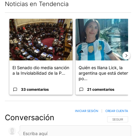
Noticias en Tendencia
Este listado muestra los artículos con más comentarios en los últim
Un artículo de tendencia con el título "El Senado dio media san
Un artículo de tendencia con e
El Senado dio media sanción
Quién es Iliana Lick, la
a la Inviolabilidad de la P...
argentina que está detenida
po...
33 comentarios
21 comentarios
INICIAR SESIÓN
|
CREAR CUENTA
Conversación
SIGA ESTA CO
SEGUIR