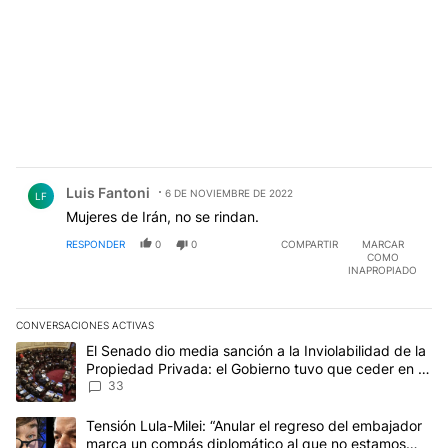
Comentario de Luis Fantoni.
Luis Fantoni
6 DE NOVIEMBRE DE 2022
LF
Mujeres de Irán, no se rindan.
RESPONDER
0
0
COMPARTIR
MARCAR
COMO
INAPROPIADO
CONVERSACIONES ACTIVAS
Este listado muestra los artículos con más comentarios en los últim
Un artículo de tendencia con el título "El Senado dio media sanci
El Senado dio media sanción a la Inviolabilidad de la
Propiedad Privada: el Gobierno tuvo que ceder en la
Ley del Manejo del Fuego
33
Un artículo de tendencia con el título "Tensión Lula-Milei: “Anu
Tensión Lula-Milei: “Anular el regreso del embajador
marca un compás diplomático al que no estamos