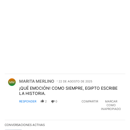
Comentario de MARITA MERLINO.
MARITA MERLINO
22 DE AGOSTO DE 2025
MM
¡QUÉ EMOCIÓN! COMO SIEMPRE, EGIPTO ESCRIBE
LA HISTORIA.
RESPONDER
2
0
COMPARTIR
MARCAR
COMO
INAPROPIADO
CONVERSACIONES ACTIVAS
Este listado muestra los artículos con más comentarios en los últim