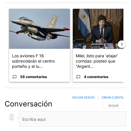
Este listado muestra los artículos con más comentarios en los últim
Un artículo de tendencia con el título "Los aviones F 16 sobrevo
Un artículo de tendencia con el
Los aviones F 16
Milei, listo para 'atajar'
sobrevolarán el centro
corridas: posteó que
porteño y el lu...
"Argent...
58 comentarios
4 comentarios
INICIAR SESIÓN
|
CREAR CUENTA
Conversación
SIGA ESTA CO
SEGUIR