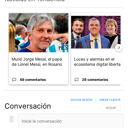
Este listado muestra los artículos con más comentarios en los últim
Un artículo de tendencia con el título "Murió Jorge Messi, el pa
Un artículo de tendencia con el
Murió Jorge Messi, el papá
Luces y alarmas en el
de Lionel Messi, en Rosario
ecosistema digital libertario
49 comentarios
26 comentarios
INICIAR SESIÓN
|
CREAR CUENTA
Conversación
SIGA ESTA CO
SEGUIR