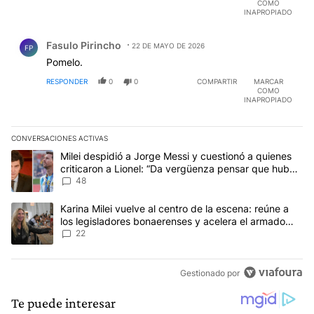
COMO
INAPROPIADO
Comentario de Fasulo Pirincho.
Fasulo Pirincho
22 DE MAYO DE 2026
FP
Pomelo.
RESPONDER
0
0
COMPARTIR
MARCAR
COMO
INAPROPIADO
CONVERSACIONES ACTIVAS
Este listado muestra los artículos con más comentarios en los últim
Un artículo de tendencia con el título "Milei despidió a Jorge Mes
Milei despidió a Jorge Messi y cuestionó a quienes
criticaron a Lionel: “Da vergüenza pensar que hubo
anti-Messi”
48
Un artículo de tendencia con el título "Karina Milei vuelve al cen
Karina Milei vuelve al centro de la escena: reúne a
los legisladores bonaerenses y acelera el armado
para 2027
22
Gestionado por