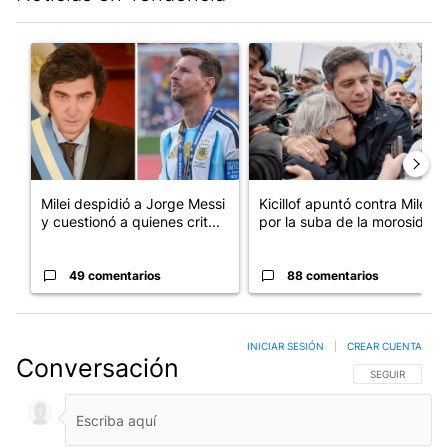
Este listado muestra los artículos con más comentarios en los últim
Un artículo de tendencia con el título "Milei despidió a Jorge 
Un artículo de tendencia con el
Milei despidió a Jorge Messi
Kicillof apuntó contra Milei
y cuestionó a quienes crit...
por la suba de la morosida...
49 comentarios
88 comentarios
INICIAR SESIÓN
|
CREAR CUENTA
Conversación
SIGA ESTA CO
SEGUIR