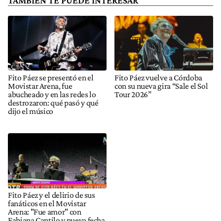
TAMBIÉN TE PUEDE INTERESAR
Fito Páez se presentó en el
Fito Páez vuelve a Córdoba
Movistar Arena, fue
con su nueva gira “Sale el Sol
abucheado y en las redes lo
Tour 2026”
destrozaron: qué pasó y qué
dijo el músico
Fito Páez y el delirio de sus
fanáticos en el Movistar
Arena: "Fue amor" con
Fabiana Cantilo y nueva fecha