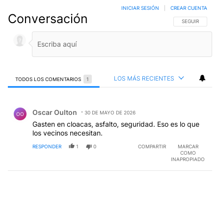
INICIAR SESIÓN
|
CREAR CUENTA
Conversación
SIGA ESTA CO
SEGUIR
LOS MÁS RECIENTES
TODOS LOS COMENTARIOS
1
Todos los comentarios
Comentario de Oscar Oulton.
Oscar Oulton
30 DE MAYO DE 2026
OO
Gasten en cloacas, asfalto, seguridad. Eso es lo que
los vecinos necesitan.
RESPONDER
1
0
COMPARTIR
MARCAR
COMO
INAPROPIADO