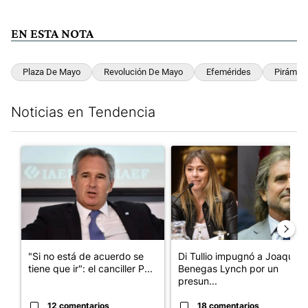
EN ESTA NOTA
Plaza De Mayo
Revolución De Mayo
Efemérides
Pirámid
Noticias en Tendencia
Este listado muestra los artículos con más comentarios en los últim
Un artículo de tendencia con el título ""Si no está de acuerdo se t
Un artículo de tendencia con e
"Si no está de acuerdo se
Di Tullio impugnó a Joaquín
tiene que ir": el canciller P...
Benegas Lynch por un
presun...
12 comentarios
18 comentarios