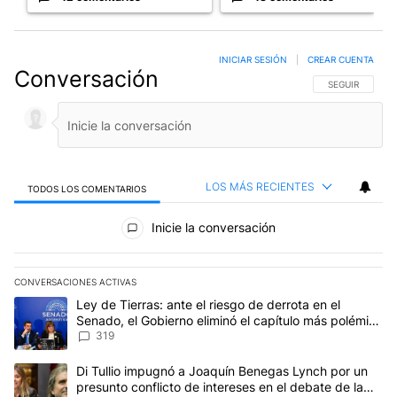
INICIAR SESIÓN
|
CREAR CUENTA
Conversación
SIGA ESTA CO
SEGUIR
LOS MÁS RECIENTES
TODOS LOS COMENTARIOS
Todos los comentarios
Inicie la conversación
CONVERSACIONES ACTIVAS
Este listado muestra los artículos con más comentarios en los últim
Un artículo de tendencia con el título "Ley de Tierras: ante el ri
Ley de Tierras: ante el riesgo de derrota en el
Senado, el Gobierno eliminó el capítulo más polémico
del proyecto
319
Un artículo de tendencia con el título "Di Tullio impugnó a Joaqu
Di Tullio impugnó a Joaquín Benegas Lynch por un
presunto conflicto de intereses en el debate de la