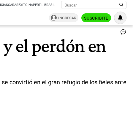
ICIAS
CARAS
EXITOÍNA
PERFIL BRASIL
INGRESAR
SUSCRIBITE
SA
e y el perdón en
CA
|
IA
se convirtió en el gran refugio de los fieles ante