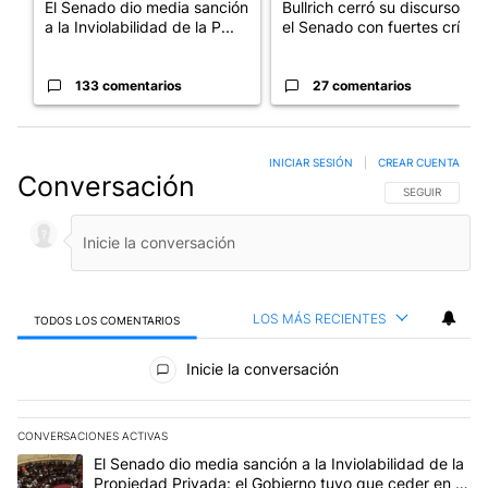
El Senado dio media sanción
Bullrich cerró su discurso en
a la Inviolabilidad de la P...
el Senado con fuertes crí...
133 comentarios
27 comentarios
INICIAR SESIÓN
|
CREAR CUENTA
Conversación
SIGA ESTA CO
SEGUIR
LOS MÁS RECIENTES
TODOS LOS COMENTARIOS
Todos los comentarios
Inicie la conversación
CONVERSACIONES ACTIVAS
Este listado muestra los artículos con más comentarios en los últim
Un artículo de tendencia con el título "El Senado dio media sanci
El Senado dio media sanción a la Inviolabilidad de la
Propiedad Privada: el Gobierno tuvo que ceder en la