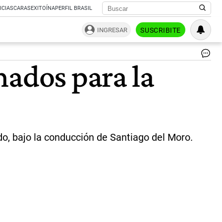
ICIAS
CARAS
EXITOÍNA
PERFIL BRASIL
INGRESAR
SUSCRIBITE
Ma
nados para la
Fie
|
Re
So
do, bajo la conducción de Santiago del Moro.