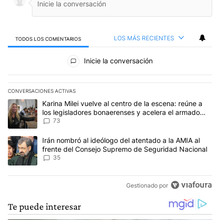
LOS MÁS RECIENTES
TODOS LOS COMENTARIOS
Todos los comentarios
Inicie la conversación
CONVERSACIONES ACTIVAS
Este listado muestra los artículos con más comentarios en los últim
Un artículo de tendencia con el título "Karina Milei vuelve al cen
Karina Milei vuelve al centro de la escena: reúne a
los legisladores bonaerenses y acelera el armado
para 2027
73
Un artículo de tendencia con el título "Irán nombró al ideólogo d
Irán nombró al ideólogo del atentado a la AMIA al
frente del Consejo Supremo de Seguridad Nacional
35
Gestionado por