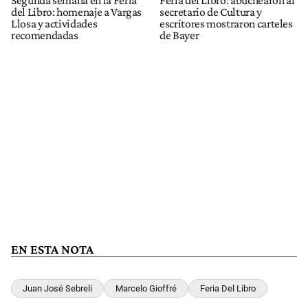
Segunda semana en la Feria
Feria del Libro: abuchearon al
del Libro: homenaje a Vargas
secretario de Cultura y
Llosa y actividades
escritores mostraron carteles
recomendadas
de Bayer
EN ESTA NOTA
Juan José Sebreli
Marcelo Gioffré
Feria Del Libro