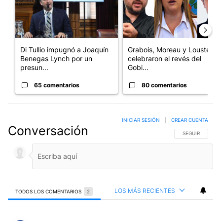
Di Tullio impugnó a Joaquín
Grabois, Moreau y Lousteau
Benegas Lynch por un
celebraron el revés del
presun...
Gobi...
65 comentarios
80 comentarios
INICIAR SESIÓN
|
CREAR CUENTA
Conversación
SIGA ESTA CO
SEGUIR
LOS MÁS RECIENTES
TODOS LOS COMENTARIOS
2
Todos los comentarios
Comentario de Rafael Andres.