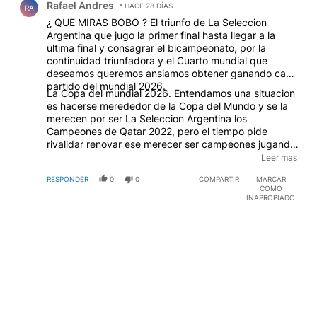
Rafael Andres
HACE 28 DÍAS
RA
¿ QUE MIRAS BOBO ? El triunfo de La Seleccion
Argentina que jugo la primer final hasta llegar a la
ultima final y consagrar el bicampeonato, por la
continuidad triunfadora y el Cuarto mundial que
deseamos queremos ansiamos obtener ganando cada
partido del mundial 2026.
La Copa del mundial 2026. Entendamos una situacion
es hacerse merededor de la Copa del Mundo y se la
merecen por ser La Seleccion Argentina los
Campeones de Qatar 2022, pero el tiempo pide
rivalidar renovar ese merecer ser campeones jugando
y ganando cada partido del mundial 2026. Asi que a
Leer mas
jugar y ganar. Vaaaaammooooossss
RESPONDER
0
0
COMPARTIR
MARCAR
VAAAAAMMOOOOSSS
COMO
AAAAARRRGEEENNNTIIIINNAAAAAA
INAPROPIADO
VVVAAAAAAAMMOOOOOSS
VAAAAAMMMOOOOOSSSSS AAA
GAAAAAANNNAAAAAR, A SEGUIR SIENDO
CAAAAAMMPEEEOOONNEEESSS.