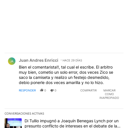
Comentario de Juan Andres Enricci.
Juan Andres Enricci
HACE 29 DÍAS
JA
Bien el comentarista!!, tal cual el escribe. El arbitro
muy bien, cometio un solo error, dos veces Zico se
saco la camiseta y realizo un festejo desmedido,
debio ponerle dos veces amarilla y no lo hizo.
RESPONDER
0
0
COMPARTIR
MARCAR
COMO
INAPROPIADO
CONVERSACIONES ACTIVAS
Este listado muestra los artículos con más comentarios en los últim
Un artículo de tendencia con el título "Di Tullio impugnó a Joaqu
Di Tullio impugnó a Joaquín Benegas Lynch por un
presunto conflicto de intereses en el debate de la