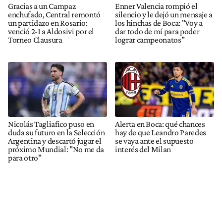
Gracias a un Campaz
Enner Valencia rompió el
enchufado, Central remontó
silencio y le dejó un mensaje a
un partidazo en Rosario:
los hinchas de Boca: "Voy a
venció 2-1 a Aldosivi por el
dar todo de mí para poder
Torneo Clausura
lograr campeonatos"
Nicolás Tagliafico puso en
Alerta en Boca: qué chances
duda su futuro en la Selección
hay de que Leandro Paredes
Argentina y descartó jugar el
se vaya ante el supuesto
próximo Mundial: "No me da
interés del Milan
para otro"