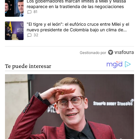
Un artículo de tendencia con el título "Los gobernadores marcan l
Los gobernadores marcan límites a Milei y Massa
reaparece en la trastienda de las negociaciones
81
Un artículo de tendencia con el título ""El tigre y el león": el eu
"El tigre y el león": el eufórico cruce entre Milei y el
nuevo presidente de Colombia bajo un clima de
máxima tensión
32
Gestionado por