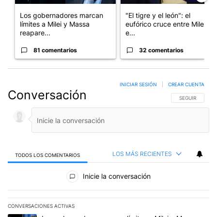
Los gobernadores marcan
"El tigre y el león": el
límites a Milei y Massa
eufórico cruce entre Milei y
reapare...
e...
81 comentarios
32 comentarios
INICIAR SESIÓN
|
CREAR CUENTA
Conversación
SIGA ESTA CO
SEGUIR
LOS MÁS RECIENTES
TODOS LOS COMENTARIOS
Todos los comentarios
Inicie la conversación
CONVERSACIONES ACTIVAS
Este listado muestra los artículos con más comentarios en los últim