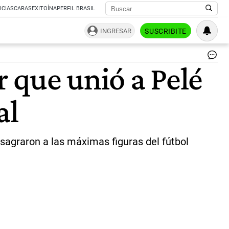
ICIAS
CARAS
EXITOÍNA
PERFIL BRASIL
INGRESAR
SUSCRIBITE
El
r que unió a Pelé
Es
Az
y
al
el
hil
co
qu
un
sagraron a las máximas figuras del fútbol
a
Pe
co
Ma
|
Ca
X