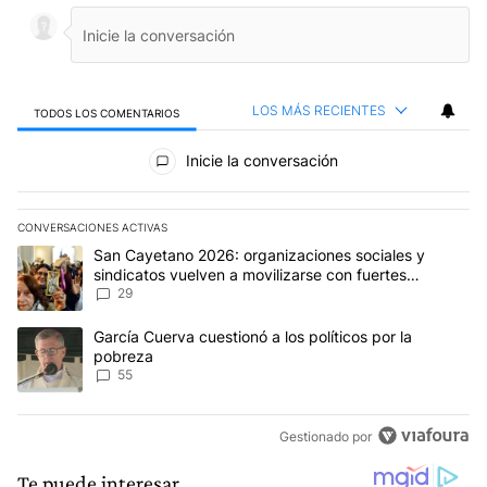
LOS MÁS RECIENTES
TODOS LOS COMENTARIOS
Todos los comentarios
Inicie la conversación
CONVERSACIONES ACTIVAS
Este listado muestra los artículos con más comentarios en los últim
Un artículo de tendencia con el título "San Cayetano 2026: organi
San Cayetano 2026: organizaciones sociales y
sindicatos vuelven a movilizarse con fuertes
reclamos al Gobierno
29
Un artículo de tendencia con el título "García Cuerva cuestionó a 
García Cuerva cuestionó a los políticos por la
pobreza
55
Gestionado por