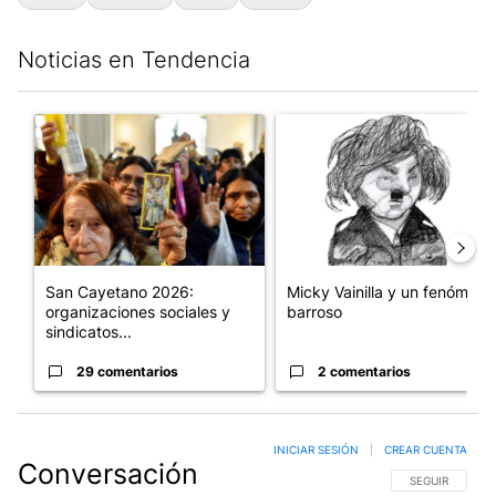
Noticias en Tendencia
Este listado muestra los artículos con más comentarios en los últim
Un artículo de tendencia con el título "San Cayetano 2026: orga
Un artículo de tendencia con e
San Cayetano 2026:
Micky Vainilla y un fenómeno
organizaciones sociales y
barroso
sindicatos...
29 comentarios
2 comentarios
INICIAR SESIÓN
|
CREAR CUENTA
Conversación
SIGA ESTA CO
SEGUIR