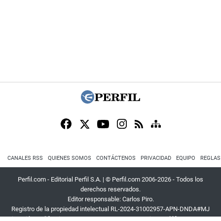
CANALES RSS
QUIENES SOMOS
CONTÁCTENOS
PRIVACIDAD
EQUIPO
REGLAS
Perfil.com - Editorial Perfil S.A.
| © Perfil.com 2006-2026 - Todos los
derechos reservados.
Editor responsable: Carlos Piro.
Registro de la propiedad intelectual RL-2024-31002957-APN-DNDA#MJ
Dirección:
California 2715
,
C1289ABI
,
CABA, Argentina
| Teléfono:
+54 9 11