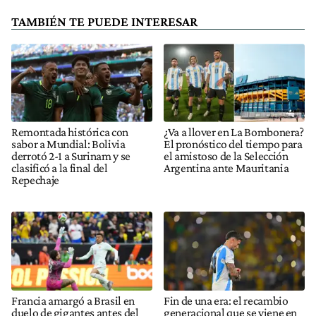
TAMBIÉN TE PUEDE INTERESAR
Remontada histórica con
¿Va a llover en La Bombonera?
sabor a Mundial: Bolivia
El pronóstico del tiempo para
derrotó 2-1 a Surinam y se
el amistoso de la Selección
clasificó a la final del
Argentina ante Mauritania
Repechaje
Francia amargó a Brasil en
Fin de una era: el recambio
duelo de gigantes antes del
generacional que se viene en