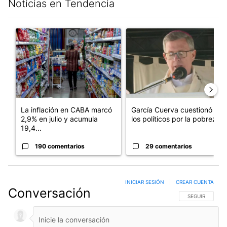
Noticias en Tendencia
Este listado muestra los artículos con más comentarios en los últim
Un artículo de tendencia con el título "La inflación en CABA m
Un artículo de tendencia con e
La inflación en CABA marcó
García Cuerva cuestionó a
2,9% en julio y acumula
los políticos por la pobreza
19,4...
190 comentarios
29 comentarios
INICIAR SESIÓN
|
CREAR CUENTA
Conversación
SIGA ESTA CO
SEGUIR