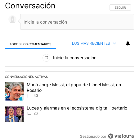
Conversación
SIGA ESTA CO
SEGUIR
LOS MÁS RECIENTES
TODOS LOS COMENTARIOS
Todos los comentarios
Inicie la conversación
CONVERSACIONES ACTIVAS
Este listado muestra los artículos con más comentarios en los últim
Un artículo de tendencia con el título "Murió Jorge Messi, el papá
Murió Jorge Messi, el papá de Lionel Messi, en
Rosario
43
Un artículo de tendencia con el título "Luces y alarmas en el ecosi
Luces y alarmas en el ecosistema digital libertario
26
Gestionado por