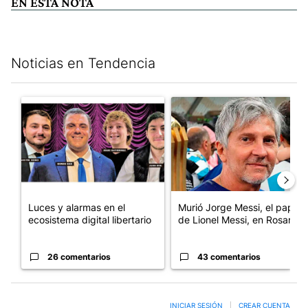
EN ESTA NOTA
Noticias en Tendencia
Este listado muestra los artículos con más comentarios en los últim
Un artículo de tendencia con el título "Luces y alarmas en el eco
Un artículo de tendencia con e
Luces y alarmas en el
Murió Jorge Messi, el papá
ecosistema digital libertario
de Lionel Messi, en Rosario
26 comentarios
43 comentarios
INICIAR SESIÓN
|
CREAR CUENTA