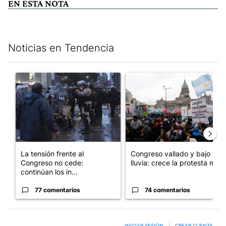
EN ESTA NOTA
Noticias en Tendencia
Este listado muestra los artículos con más comentarios en los últim
Un artículo de tendencia con el título "La tensión frente al Con
Un artículo de tendencia con e
La tensión frente al
Congreso vallado y bajo la
Congreso no cede:
lluvia: crece la protesta mi...
continúan los in...
77 comentarios
74 comentarios
INICIAR SESIÓN
|
CREAR CUENTA