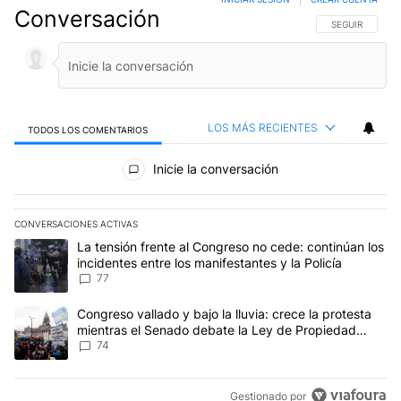
Conversación
SIGA ESTA CO
SEGUIR
LOS MÁS RECIENTES
TODOS LOS COMENTARIOS
Todos los comentarios
Inicie la conversación
CONVERSACIONES ACTIVAS
Este listado muestra los artículos con más comentarios en los últim
Un artículo de tendencia con el título "La tensión frente al Congre
La tensión frente al Congreso no cede: continúan los
incidentes entre los manifestantes y la Policía
77
Un artículo de tendencia con el título "Congreso vallado y bajo la
Congreso vallado y bajo la lluvia: crece la protesta
mientras el Senado debate la Ley de Propiedad
Privada
74
Gestionado por