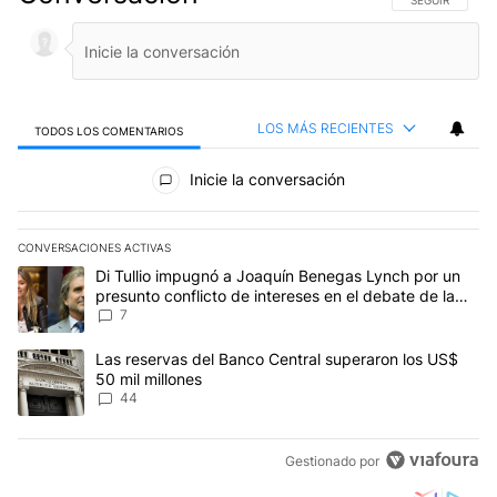
LOS MÁS RECIENTES
TODOS LOS COMENTARIOS
Todos los comentarios
Inicie la conversación
CONVERSACIONES ACTIVAS
Este listado muestra los artículos con más comentarios en los últim
Un artículo de tendencia con el título "Di Tullio impugnó a Joaquí
Di Tullio impugnó a Joaquín Benegas Lynch por un
presunto conflicto de intereses en el debate de la
Ley de Tierras
7
Un artículo de tendencia con el título "Las reservas del Banco Ce
Las reservas del Banco Central superaron los US$
50 mil millones
44
Gestionado por