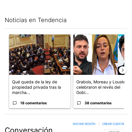
Noticias en Tendencia
Este listado muestra los artículos con más comentarios en los últim
Un artículo de tendencia con el título "Qué queda de la ley de p
Un artículo de tendencia con e
Qué queda de la ley de
Grabois, Moreau y Lousteau
propiedad privada tras la
celebraron el revés del
marcha...
Gobi...
18 comentarios
38 comentarios
INICIAR SESIÓN
|
CREAR CUENTA
Conversación
SIGA ESTA CO
SEGUIR