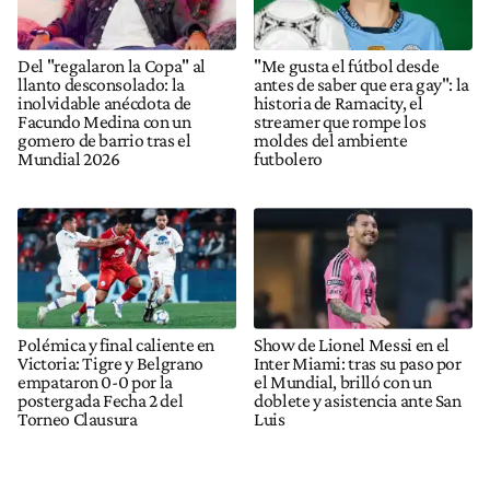
Del "regalaron la Copa" al
"Me gusta el fútbol desde
llanto desconsolado: la
antes de saber que era gay": la
inolvidable anécdota de
historia de Ramacity, el
Facundo Medina con un
streamer que rompe los
gomero de barrio tras el
moldes del ambiente
Mundial 2026
futbolero
Polémica y final caliente en
Show de Lionel Messi en el
Victoria: Tigre y Belgrano
Inter Miami: tras su paso por
empataron 0-0 por la
el Mundial, brilló con un
postergada Fecha 2 del
doblete y asistencia ante San
Torneo Clausura
Luis