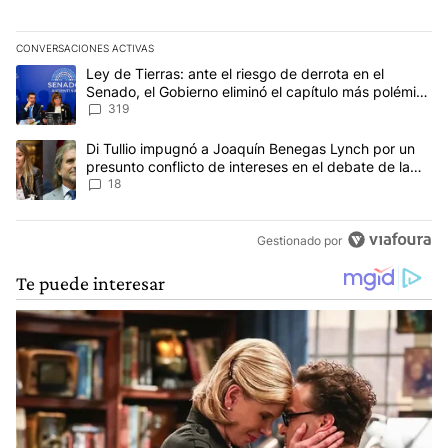
CONVERSACIONES ACTIVAS
Este listado muestra los artículos con más comentarios en los últim
Un artículo de tendencia con el título "Ley de Tierras: ante el ri
Ley de Tierras: ante el riesgo de derrota en el
Senado, el Gobierno eliminó el capítulo más polémico
del proyecto
319
Un artículo de tendencia con el título "Di Tullio impugnó a Joaqu
Di Tullio impugnó a Joaquín Benegas Lynch por un
presunto conflicto de intereses en el debate de la
Ley de Tierras
18
Gestionado por