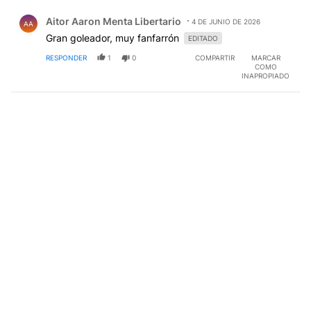
Comentario de Aitor Aaron Menta Libertario.
Aitor Aaron Menta Libertario
4 DE JUNIO DE 2026
AA
Gran goleador, muy fanfarrón
EDITADO
RESPONDER
1
0
COMPARTIR
MARCAR
COMO
INAPROPIADO