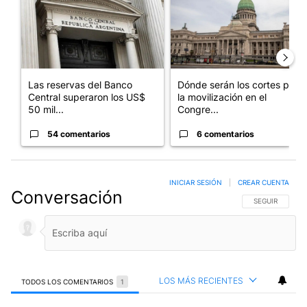
Las reservas del Banco
Dónde serán los cortes por
Central superaron los US$
la movilización en el
50 mil...
Congre...
54 comentarios
6 comentarios
INICIAR SESIÓN
|
CREAR CUENTA
Conversación
SIGA ESTA CO
SEGUIR
LOS MÁS RECIENTES
TODOS LOS COMENTARIOS
1
Todos los comentarios