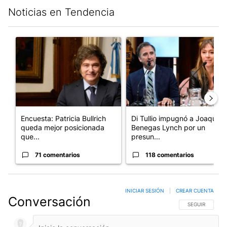
Noticias en Tendencia
Este listado muestra los artículos con más comentarios en los últim
Un artículo de tendencia con el título "Encuesta: Patricia Bull
Un artículo de tendencia con e
Encuesta: Patricia Bullrich
Di Tullio impugnó a Joaquín
queda mejor posicionada
Benegas Lynch por un
que...
presun...
71 comentarios
118 comentarios
INICIAR SESIÓN
|
CREAR CUENTA
Conversación
SIGA ESTA CO
SEGUIR