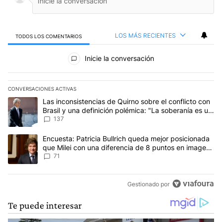
LOS MÁS RECIENTES
TODOS LOS COMENTARIOS
Todos los comentarios
Inicie la conversación
CONVERSACIONES ACTIVAS
Este listado muestra los artículos con más comentarios en los últim
Un artículo de tendencia con el título "Las inconsistencias de Qui
Las inconsistencias de Quirno sobre el conflicto con
Brasil y una definición polémica: "La soberanía es un
concepto antiguo"
137
Un artículo de tendencia con el título "Encuesta: Patricia Bullri
Encuesta: Patricia Bullrich queda mejor posicionada
que Milei con una diferencia de 8 puntos en imagen
negativa
71
Gestionado por