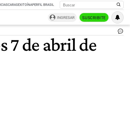
ICIAS
CARAS
EXITOÍNA
PERFIL BRASIL
INGRESAR
SUSCRIBITE
Re
s 7 de abril de
Bra
|
Sh