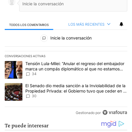
LOS MÁS RECIENTES
TODOS LOS COMENTARIOS
Todos los comentarios
Inicie la conversación
CONVERSACIONES ACTIVAS
Este listado muestra los artículos con más comentarios en los últim
Un artículo de tendencia con el título "Tensión Lula-Milei: “Anu
Tensión Lula-Milei: “Anular el regreso del embajador
marca un compás diplomático al que no estamos
acostumbrados"
34
Un artículo de tendencia con el título "El Senado dio media sanci
El Senado dio media sanción a la Inviolabilidad de la
Propiedad Privada: el Gobierno tuvo que ceder en la
Ley del Manejo del Fuego
30
Gestionado por