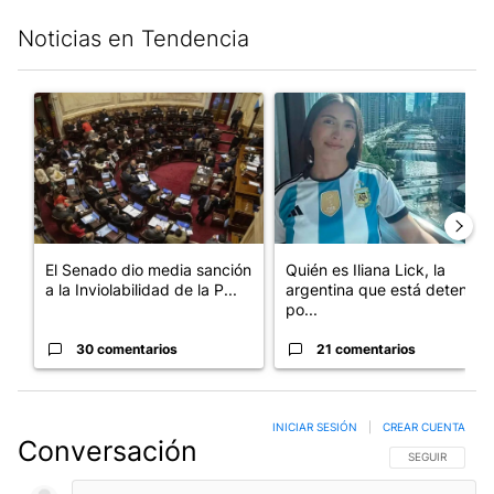
Noticias en Tendencia
Este listado muestra los artículos con más comentarios en los últim
Un artículo de tendencia con el título "El Senado dio media san
Un artículo de tendencia con e
El Senado dio media sanción
Quién es Iliana Lick, la
a la Inviolabilidad de la P...
argentina que está detenida
po...
30 comentarios
21 comentarios
INICIAR SESIÓN
|
CREAR CUENTA
Conversación
SIGA ESTA CO
SEGUIR