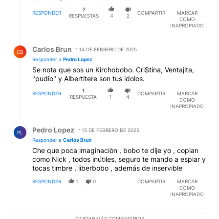
2
RESPONDER
COMPARTIR
MARCAR
RESPUESTAS
4
2
COMO
INAPROPIADO
Respuesta de Carlos Brun.
Carlos Brun
14 DE FEBRERO DE 2025
CB
Responder a
Pedro Lopez
Se nota que sos un Kirchobobo. Cri$tina, Ventajita,
"pudio" y Albertitere son tus idolos.
1
RESPONDER
COMPARTIR
MARCAR
RESPUESTA
1
4
COMO
INAPROPIADO
Respuesta de Pedro Lopez.
Pedro Lopez
15 DE FEBRERO DE 2025
PL
Responder a
Carlos Brun
Che que poca imaginación , bobo te dije yo , copian
como Nick , todos inútiles, seguro te mando a espiar y
tocas timbre , liberbobo , además de inservible
RESPONDER
1
0
COMPARTIR
MARCAR
COMO
INAPROPIADO
CARGAR MÁS COMENTARIOS