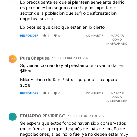
Lo preocupante es que si plantean semejante delirio
es porque estan seguros que hay un importante
sector de la poblacion que sufrio desforestacion
cognitiva severa
Lo peor es que creo que estan en lo cierto
RESPONDER
1
0
COMPARTIR
MARCAR
COMO
INAPROPIADO
Comentario de Pura Chapusa.
Pura Chapusa
15 DE FEBRERO DE 2025
PC
Si, vienen corriendo y el préstamo te lo van a dar en
$libra.
Milei = china de San Pedro + papada + campera
sucia.
RESPONDER
2
0
COMPARTIR
MARCAR
COMO
INAPROPIADO
Comentario de EDUARDO REVIRIEGO.
EDUARDO REVIRIEGO
15 DE FEBRERO DE 2025
ER
Se espera que estos fondos hayan sido conservados
en un freezer, porque después de más de un año de
negociaciones, si así no lo fue, ya no deben estar muy