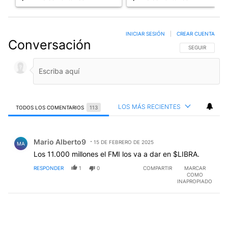
INICIAR SESIÓN
|
CREAR CUENTA
Conversación
SIGA ESTA CO
SEGUIR
LOS MÁS RECIENTES
TODOS LOS COMENTARIOS
113
Todos los comentarios
Comentario de Mario Alberto9.
Mario Alberto9
15 DE FEBRERO DE 2025
MA
Los 11.000 millones el FMI los va a dar en $LIBRA.
RESPONDER
1
0
COMPARTIR
MARCAR
COMO
INAPROPIADO