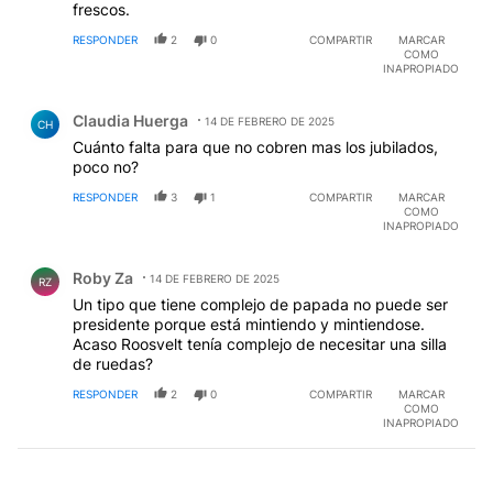
frescos.
RESPONDER
2
0
COMPARTIR
MARCAR
COMO
INAPROPIADO
Comentario de Claudia Huerga.
Claudia Huerga
14 DE FEBRERO DE 2025
CH
Cuánto falta para que no cobren mas los jubilados,
poco no?
RESPONDER
3
1
COMPARTIR
MARCAR
COMO
INAPROPIADO
Comentario de Roby Za.
Roby Za
14 DE FEBRERO DE 2025
RZ
Un tipo que tiene complejo de papada no puede ser
presidente porque está mintiendo y mintiendose.
Acaso Roosvelt tenía complejo de necesitar una silla
de ruedas?
RESPONDER
2
0
COMPARTIR
MARCAR
COMO
INAPROPIADO