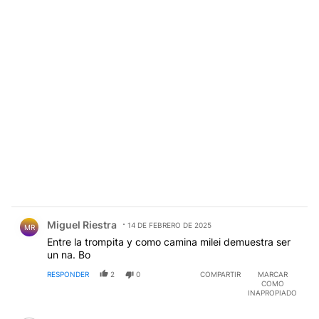
Comentario de Miguel Riestra.
Miguel Riestra
14 DE FEBRERO DE 2025
MR
Entre la trompita y como camina milei demuestra ser
un na. Bo
RESPONDER
2
0
COMPARTIR
MARCAR
COMO
INAPROPIADO
Comentario de Carlos Brun.