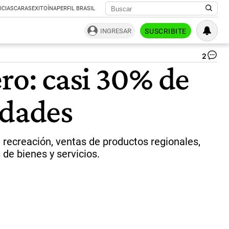
ICIAS
CARAS
EXITOÍNA
PERFIL BRASIL
INGRESAR
SUSCRIBITE
2
Op
ro: casi 30% de
ve
de
AF
idades
|
Ce
Per
, recreación, ventas de productos regionales,
de bienes y servicios.