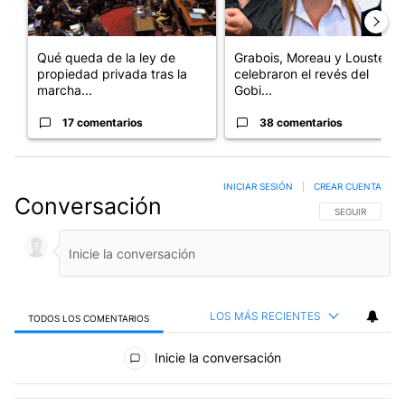
Qué queda de la ley de
Grabois, Moreau y Lousteau
propiedad privada tras la
celebraron el revés del
marcha...
Gobi...
17 comentarios
38 comentarios
INICIAR SESIÓN
|
CREAR CUENTA
Conversación
SIGA ESTA CO
SEGUIR
LOS MÁS RECIENTES
TODOS LOS COMENTARIOS
Todos los comentarios
Inicie la conversación