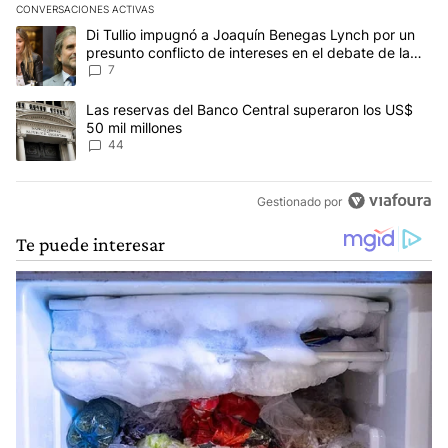
CONVERSACIONES ACTIVAS
Este listado muestra los artículos con más comentarios en los últim
Un artículo de tendencia con el título "Di Tullio impugnó a Joaquí
Di Tullio impugnó a Joaquín Benegas Lynch por un
presunto conflicto de intereses en el debate de la
Ley de Tierras
7
Un artículo de tendencia con el título "Las reservas del Banco Ce
Las reservas del Banco Central superaron los US$
50 mil millones
44
Gestionado por