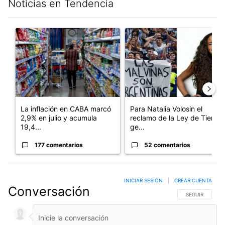
Noticias en Tendencia
Este listado muestra los artículos con más comentarios en los últim
Un artículo de tendencia con el título "La inflación en CABA m
Un artículo de tendencia con e
La inflación en CABA marcó
Para Natalia Volosin el
2,9% en julio y acumula
reclamo de la Ley de Tierras
19,4...
ge...
177 comentarios
52 comentarios
INICIAR SESIÓN
|
CREAR CUENTA
Conversación
SIGA ESTA CO
SEGUIR