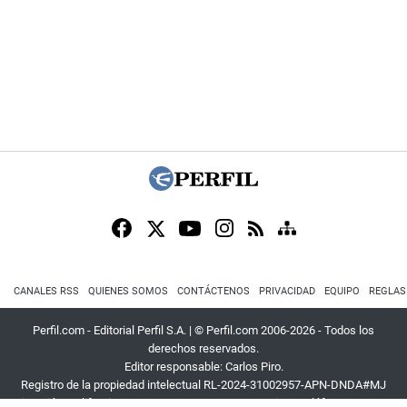
CANALES RSS
QUIENES SOMOS
CONTÁCTENOS
PRIVACIDAD
EQUIPO
REGLAS
Perfil.com - Editorial Perfil S.A.
| © Perfil.com 2006-2026 - Todos los
derechos reservados.
Editor responsable: Carlos Piro.
Registro de la propiedad intelectual RL-2024-31002957-APN-DNDA#MJ
Dirección:
California 2715
,
C1289ABI
,
CABA, Argentina
| Teléfono:
+54 9 11