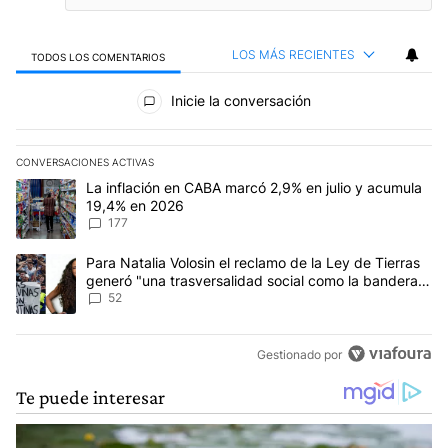
LOS MÁS RECIENTES
TODOS LOS COMENTARIOS
Todos los comentarios
Inicie la conversación
CONVERSACIONES ACTIVAS
Este listado muestra los artículos con más comentarios en los últim
Un artículo de tendencia con el título "La inflación en CABA marc
La inflación en CABA marcó 2,9% en julio y acumula
19,4% en 2026
177
Un artículo de tendencia con el título "Para Natalia Volosin el re
Para Natalia Volosin el reclamo de la Ley de Tierras
generó "una trasversalidad social como la bandera
de Malvinas"
52
Gestionado por