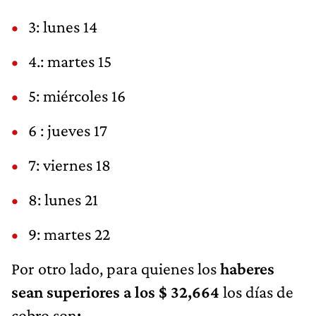
3: lunes 14
4.: martes 15
5: miércoles 16
6 : jueves 17
7: viernes 18
8: lunes 21
9: martes 22
Por otro lado, para quienes los
haberes
sean superiores a los $ 32,664
los días de
cobro son
: