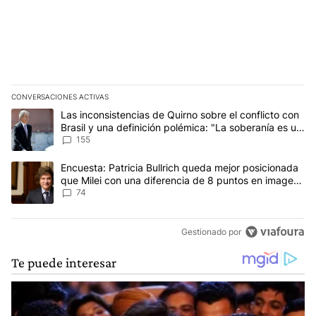
CONVERSACIONES ACTIVAS
Este listado muestra los artículos con más comentarios en los últim
Un artículo de tendencia con el título "Las inconsistencias de Qui
Las inconsistencias de Quirno sobre el conflicto con
Brasil y una definición polémica: "La soberanía es un
concepto antiguo"
155
Un artículo de tendencia con el título "Encuesta: Patricia Bullri
Encuesta: Patricia Bullrich queda mejor posicionada
que Milei con una diferencia de 8 puntos en imagen
negativa
74
Gestionado por