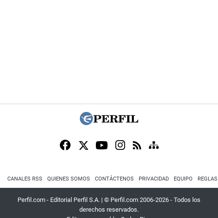
CANALES RSS
QUIENES SOMOS
CONTÁCTENOS
PRIVACIDAD
EQUIPO
REGLAS
Perfil.com - Editorial Perfil S.A.
| © Perfil.com 2006-2026 - Todos los
derechos reservados.