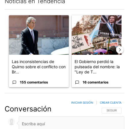
Noticias en Tendencia
Este listado muestra los artículos con más comentarios en los últim
Un artículo de tendencia con el título "Las inconsistencias de Q
Un artículo de tendencia con e
Las inconsistencias de
El Gobierno perdió la
Quirno sobre el conflicto con
pulseada del nombre: la
Br...
"Ley de T...
155 comentarios
16 comentarios
INICIAR SESIÓN
|
CREAR CUENTA
Conversación
SIGA ESTA CO
SEGUIR