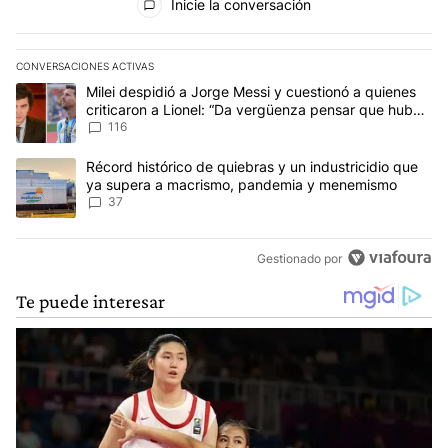
Inicie la conversación
CONVERSACIONES ACTIVAS
Este listado muestra los artículos con más comentarios en los últim
Un artículo de tendencia con el título "Milei despidió a Jorge Mes
Milei despidió a Jorge Messi y cuestionó a quienes
criticaron a Lionel: “Da vergüenza pensar que hubo
anti-Messi”
116
Un artículo de tendencia con el título "Récord histórico de quie
Récord histórico de quiebras y un industricidio que
ya supera a macrismo, pandemia y menemismo
37
Gestionado por