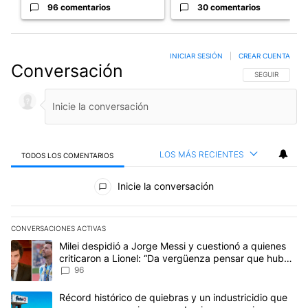
96 comentarios
30 comentarios
INICIAR SESIÓN
|
CREAR CUENTA
Conversación
SIGA ESTA CO
SEGUIR
LOS MÁS RECIENTES
TODOS LOS COMENTARIOS
Todos los comentarios
Inicie la conversación
CONVERSACIONES ACTIVAS
Este listado muestra los artículos con más comentarios en los últim
Un artículo de tendencia con el título "Milei despidió a Jorge Mes
Milei despidió a Jorge Messi y cuestionó a quienes
criticaron a Lionel: “Da vergüenza pensar que hubo
anti-Messi”
96
Un artículo de tendencia con el título "Récord histórico de quie
Récord histórico de quiebras y un industricidio que