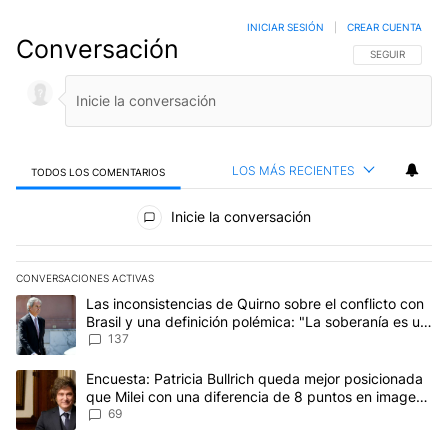
INICIAR SESIÓN
|
CREAR CUENTA
Conversación
SIGA ESTA CO
SEGUIR
LOS MÁS RECIENTES
TODOS LOS COMENTARIOS
Todos los comentarios
Inicie la conversación
CONVERSACIONES ACTIVAS
Este listado muestra los artículos con más comentarios en los últim
Un artículo de tendencia con el título "Las inconsistencias de Qui
Las inconsistencias de Quirno sobre el conflicto con
Brasil y una definición polémica: "La soberanía es un
concepto antiguo"
137
Un artículo de tendencia con el título "Encuesta: Patricia Bullri
Encuesta: Patricia Bullrich queda mejor posicionada
que Milei con una diferencia de 8 puntos en imagen
negativa
69