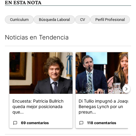
EN ESTA NOTA
Currículum
Búsqueda Laboral
CV
Perfil Profesional
Noticias en Tendencia
Este listado muestra los artículos con más comentarios en los últim
Un artículo de tendencia con el título "Encuesta: Patricia Bull
Un artículo de tendencia con e
Encuesta: Patricia Bullrich
Di Tullio impugnó a Joaquín
queda mejor posicionada
Benegas Lynch por un
que...
presun...
69 comentarios
118 comentarios