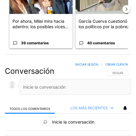
Por ahora, Milei mira hacia
García Cuerva cuestionó a
adentro: los posibles vices...
los políticos por la pobreza
39 comentarios
40 comentarios
INICIAR SESIÓN
|
CREAR CUENTA
Conversación
SIGA ESTA CO
SEGUIR
LOS MÁS RECIENTES
TODOS LOS COMENTARIOS
Todos los comentarios
Inicie la conversación