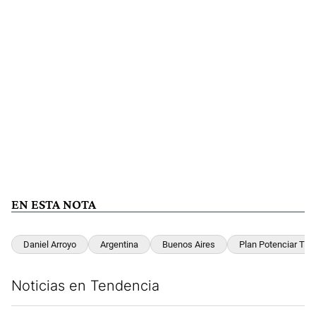
EN ESTA NOTA
Daniel Arroyo
Argentina
Buenos Aires
Plan Potenciar Tra
Noticias en Tendencia
Este listado muestra los artículos con más comentarios en los últim