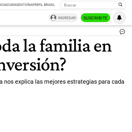
ICIAS
CARAS
EXITOÍNA
PERFIL BRASIL
INGRESAR
SUSCRIBITE
Vi
da la familia en
E,
las
vi
inversión?
de
los
inv
|
Ag
a nos explica las mejores estrategias para cada
Sh
y
Nat
Fr