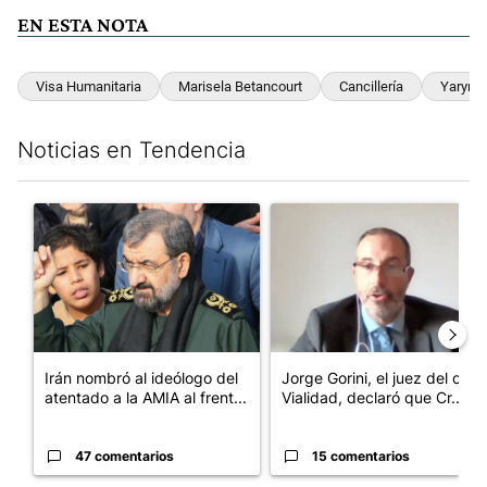
EN ESTA NOTA
Visa Humanitaria
Marisela Betancourt
Cancillería
Yaryna
Noticias en Tendencia
Este listado muestra los artículos con más comentarios en los últim
Un artículo de tendencia con el título "Irán nombró al ideólog
Un artículo de tendencia con e
Irán nombró al ideólogo del
Jorge Gorini, el juez del caso
atentado a la AMIA al frent...
Vialidad, declaró que Cr...
47 comentarios
15 comentarios