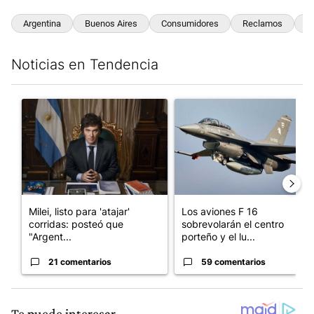
Argentina
Buenos Aires
Consumidores
Reclamos
V
Noticias en Tendencia
Este listado muestra los artículos con más comentarios en los últim
Un artículo de tendencia con el título "Milei, listo para 'atajar
Un artículo de tendencia con e
Milei, listo para 'atajar'
Los aviones F 16
corridas: posteó que
sobrevolarán el centro
"Argent...
porteño y el lu...
21 comentarios
59 comentarios