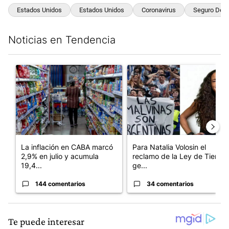
Estados Unidos
Estados Unidos
Coronavirus
Seguro De 
Noticias en Tendencia
Este listado muestra los artículos con más comentarios en los últim
Un artículo de tendencia con el título "La inflación en CABA m
Un artículo de tendencia con e
La inflación en CABA marcó
Para Natalia Volosin el
2,9% en julio y acumula
reclamo de la Ley de Tierras
19,4...
ge...
144 comentarios
34 comentarios