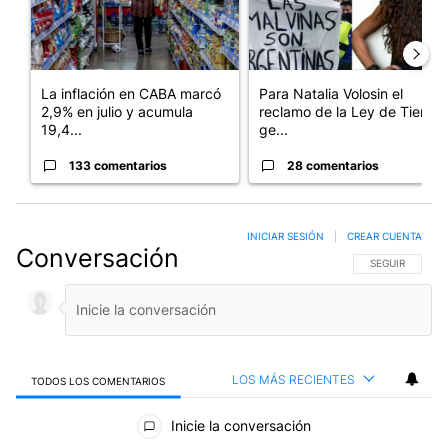
La inflación en CABA marcó
Para Natalia Volosin el
2,9% en julio y acumula
reclamo de la Ley de Tierras
19,4...
ge...
133 comentarios
28 comentarios
INICIAR SESIÓN
|
CREAR CUENTA
Conversación
SIGA ESTA CO
SEGUIR
LOS MÁS RECIENTES
TODOS LOS COMENTARIOS
Todos los comentarios
Inicie la conversación