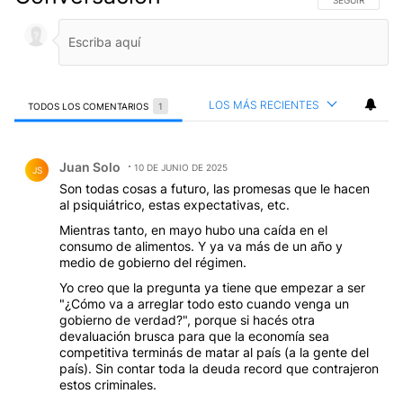
SIGA ESTA CO
SEGUIR
LOS MÁS RECIENTES
TODOS LOS COMENTARIOS
1
Todos los comentarios
Comentario de Juan Solo.
Juan Solo
10 DE JUNIO DE 2025
JS
Son todas cosas a futuro, las promesas que le hacen
al psiquiátrico, estas expectativas, etc.
Mientras tanto, en mayo hubo una caída en el
consumo de alimentos. Y ya va más de un año y
medio de gobierno del régimen.
Yo creo que la pregunta ya tiene que empezar a ser
"¿Cómo va a arreglar todo esto cuando venga un
gobierno de verdad?", porque si hacés otra
devaluación brusca para que la economía sea
competitiva terminás de matar al país (a la gente del
país). Sin contar toda la deuda record que contrajeron
estos criminales.