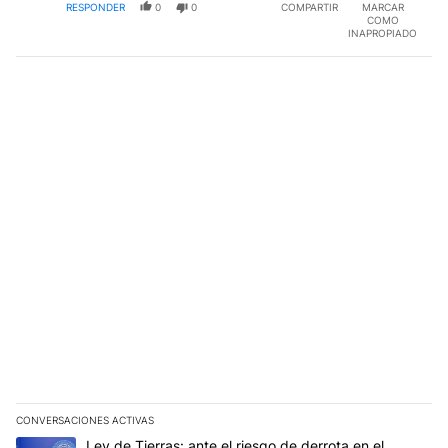
RESPONDER
0
0
COMPARTIR
MARCAR
COMO
INAPROPIADO
CONVERSACIONES ACTIVAS
Este listado muestra los artículos con más comentarios en los últim
Un artículo de tendencia con el título "Ley de Tierras: ante el ri
Ley de Tierras: ante el riesgo de derrota en el