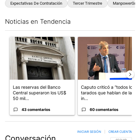
Expectativas De Contratación
Tercer Trimestre
ManpowerGrou
Noticias en Tendencia
Este listado muestra los artículos con más comentarios en los últim
Un artículo de tendencia con el título "Las reservas del Banco 
Un artículo de tendencia con e
Las reservas del Banco
Caputo criticó a “todos los
Central superaron los US$
tarados que hablan de la
50 mil...
in...
43 comentarios
60 comentarios
INICIAR SESIÓN
|
CREAR CUENTA
Conversación