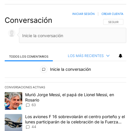
INICIAR SESIÓN
|
CREAR CUENTA
Conversación
SIGA ESTA CO
SEGUIR
LOS MÁS RECIENTES
TODOS LOS COMENTARIOS
Todos los comentarios
Inicie la conversación
CONVERSACIONES ACTIVAS
Este listado muestra los artículos con más comentarios en los últim
Un artículo de tendencia con el título "Murió Jorge Messi, el papá
Murió Jorge Messi, el papá de Lionel Messi, en
Rosario
63
Un artículo de tendencia con el título "Los aviones F 16 sobrevola
Los aviones F 16 sobrevolarán el centro porteño y el
lunes participarán de la celebración de la Fuerza
Aérea
44