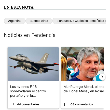
EN ESTA NOTA
Argentina
Buenos Aires
Blanqueo De Capitales; Beneficios Fis
Noticias en Tendencia
Este listado muestra los artículos con más comentarios en los últim
Un artículo de tendencia con el título "Los aviones F 16 sobrevo
Un artículo de tendencia con e
Los aviones F 16
Murió Jorge Messi, el papá
sobrevolarán el centro
de Lionel Messi, en Rosario
porteño y el lu...
44 comentarios
63 comentarios