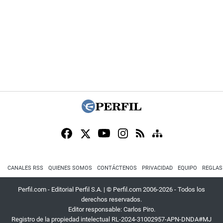
CANALES RSS
QUIENES SOMOS
CONTÁCTENOS
PRIVACIDAD
EQUIPO
REGLAS
Perfil.com - Editorial Perfil S.A.
| © Perfil.com 2006-2026 - Todos los
derechos reservados.
Editor responsable: Carlos Piro.
Registro de la propiedad intelectual RL-2024-31002957-APN-DNDA#MJ