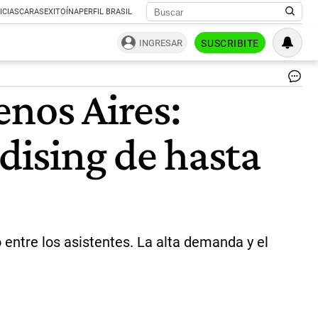
ICIAS
CARAS
EXITOÍNA
PERFIL BRASIL
INGRESAR
SUSCRIBITE
Fr
enos Aires:
Co
|
In
ising de hasta
@b
entre los asistentes. La alta demanda y el