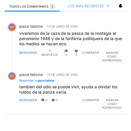
LOS MÁS RECIENTES
TODOS LOS COMENTARIOS
2
Todos los comentarios
Comentario de paco talone.
paco talone
13 DE JUNIO DE 2026
PT
viveremos de la caza de la pesca de la nostagia al
peronismo 1946 y de la fanfarria politiquera de la que
los medios se hacen eco.
1
RESPONDER
COMPARTIR
MARCAR
RESPUESTA
0
0
COMO
INAPROPIADO
Respuesta de paco talone.
paco talone
13 DE JUNIO DE 2026
PT
Responder a
paco talone
tambien del odio se puede vivir, ayuda a olvidar los
ruidos de la panza vacia.
RESPONDER
0
0
COMPARTIR
MARCAR
COMO
INAPROPIADO