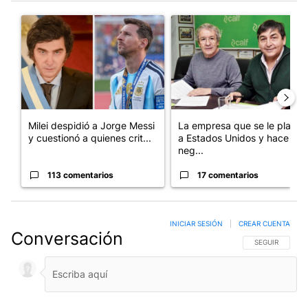
Este listado muestra los artículos con más comentarios en los últim
Un artículo de tendencia con el título "Milei despidió a Jorge 
Un artículo de tendencia con 
Milei despidió a Jorge Messi
La empresa que se le plantó
y cuestionó a quienes crit...
a Estados Unidos y hace
neg...
113 comentarios
17 comentarios
INICIAR SESIÓN
|
CREAR CUENTA
Conversación
SIGA ESTA CO
SEGUIR