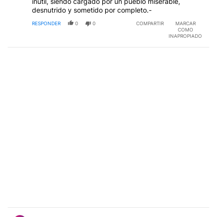
inutil, siendo cargado por un pueblo miserable,
desnutrido y sometido por completo.-
RESPONDER
0
0
COMPARTIR
MARCAR
COMO
INAPROPIADO
Comentario de Eduardo Buffa.