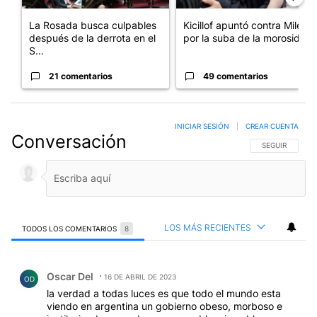
La Rosada busca culpables
Kicillof apuntó contra Milei
después de la derrota en el
por la suba de la morosida...
S...
21 comentarios
49 comentarios
INICIAR SESIÓN
|
CREAR CUENTA
Conversación
SIGA ESTA CO
SEGUIR
LOS MÁS RECIENTES
TODOS LOS COMENTARIOS
8
Todos los comentarios
Comentario de Oscar Del.
Oscar Del
16 DE ABRIL DE 2023
OD
la verdad a todas luces es que todo el mundo esta
viendo en argentina un gobierno obeso, morboso e