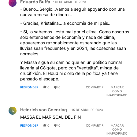
Eduardo Buffa
16 DE ABRIL DE 2023
EB
- Bueno...Sergio...vamos a seguir apoyando con una
nueva remesa de dinero...
- Gracias, Kristalina...la economía de mi país...
- Si, lo sabemos...está mal por el clima. Como nosotros
solo entendemos de Economía y nada de clima,
apoyaremos razonablemente esperando que las
lluvias sean frecuentes y en 2024, las cosechas sean
normales.
Y Massa sigue su camino que en un político normal
llevaría al Gólgota, pero con "ventajita", minga de
crucifixión. El Houdini ciollo de la política ya tiene
pensado el escape.
RESPONDER
0
0
COMPARTIR
MARCAR
COMO
INAPROPIADO
Comentario de Heinrich von Coenriag.
Heinrich von Coenriag
15 DE ABRIL DE 2023
HV
MASSA EL MARISCAL DEL FIN
RESPONDER
0
0
COMPARTIR
MARCAR
COMO
INAPROPIADO