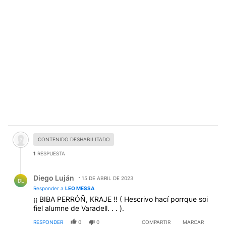
Comentario desactivado.
CONTENIDO DESHABILITADO
1
RESPUESTA
Respuesta de Diego Luján.
Diego Luján
15 DE ABRIL DE 2023
DL
Responder a
LEO MESSA
¡¡ BIBA PERRÓÑ, KRAJE !! ( Hescrivo hací porrque soi
fiel alumne de Varadell. . . ).
RESPONDER
0
0
COMPARTIR
MARCAR