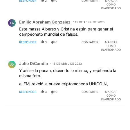
RESPONDER
2
0
COMPARTIR
MARCAR
COMO
INAPROPIADO
Comentario de Emilio Abraham Gonzalez.
Emilio Abraham Gonzalez
15 DE ABRIL DE 2023
EA
Este massa Alberso y Cristina están para ganar el
campeonato mundial de falsos.
RESPONDER
3
0
COMPARTIR
MARCAR
COMO
INAPROPIADO
Comentario de Julio DiCandia.
Julio DiCandia
15 DE ABRIL DE 2023
JD
Y asi se la pasan, diciendo lo mismo, y repitiendo la
misma foto.
el FMI reveló la nueva criptomoneda UNICOIN,
RESPONDER
3
0
COMPARTIR
MARCAR
COMO
INAPROPIADO