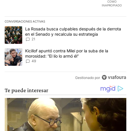
COMO
INAPROPIADO
CONVERSACIONES ACTIVAS
Este listado muestra los artículos con más comentarios en los últim
Un artículo de tendencia con el título "La Rosada busca culpables
La Rosada busca culpables después de la derrota
en el Senado y recalcula su estrategia
21
Un artículo de tendencia con el título "Kicillof apuntó contra Milei 
Kicillof apuntó contra Milei por la suba de la
morosidad: “El lío lo armó él”
49
Gestionado por